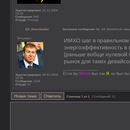
Зарегистрирован:
21.12.2004
19:59
Сообщения:
846
Откуда:
Отсюда
DJ_Overclocker
Заголовок сообщения:
Re: EK Watreblocks пред
Энтузиаст
ИМХО шаг в правильном 
энергоэффективность в 
(раньше вобще нулевой
рынок для таких девайсо
_________________
Если бы
50cent
был как
Я
, он был б
Зарегистрирован:
09.02.2009
18:39
Сообщения:
1148
Откуда:
я?
Новая тема
Ответить
Страница
1
из
1
[ Сообщений: 3 ]