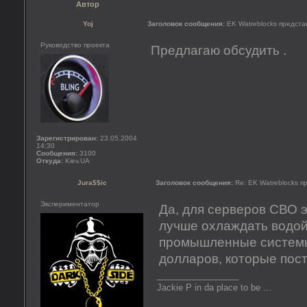
Автор
Yoj
Заголовок сообщения:
EK Watreblocks представ
Руководство проекта
Предлагаю обсудить .
Зарегистрирован:
23.05.2004
14:30
Сообщения:
3100
Откуда:
Kiev.UA
Jura$$ic
Заголовок сообщения:
Re: EK Watreblocks пр
Экспериментатор
Да, для серверов СВО 
лучше охлаждать водой,
промышленные системы
долларов, которые пос
_________________
Jackie P in da place to be ...