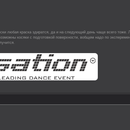
ески любая краска здиратся, да и на следующий день чаще всего тоже. 
озможны косяки с подготовкой поверхности, вобщем надо по эксперемен
лучится.