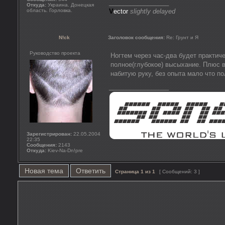
_________________
Откуда:
Украина. Донецкая
область. Горловка.
V
ector
slightly delayed
N!ck
Заголовок сообщения:
Re: Грунт и Я
Руководство проекта
Ногтем через час-два будет практич
полное(глубокое) высыхание. Плюс в
набитую руку, без опыта мало что по
_________________
Зарегистрирован:
22.05.2004
22:35
Сообщения:
2143
Откуда:
Kiev-Na-Dn!pre
Новая тема
Ответить
Страница
1
из
1
[ Сообщений: 3 ]