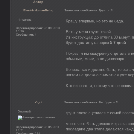
Автор
ElectricHumanBeing
Заголовок сообщения:
Грунт и Я
Читатель
Крашу впервые, но это не беда.
Зарегистрирован:
23.08.2013
10:36
Есть у меня грунт, такой .
Сообщения:
4
Из инструкции: до отлипа 30 минут,
будет достигнута через
5-7 дней
.
Покрыл я им ошкуренную деталь в не
обычным, моим, а не динозавра.
Вопрос: так и должно быть, то есть 
ногтем не должно сниматься уже че
Кто виноват, я, потому что неправил
Vigot
Заголовок сообщения:
Re: Грунт и Я
Опытный
грунт плохо сцепился с самой повер
много чего быть должно и краска сня
Зарегистрирован:
28.05.2011
последние два этапа делаются кажд
23:21
Сообщения:
544