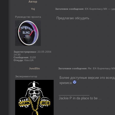
Автор
Yoj
Заголовок сообщения:
EK-Supremacy MX — уде
Руководство проекта
Предлагаю обсудить .
Зарегистрирован:
23.05.2004
14:30
Сообщения:
3100
Откуда:
Kiev.UA
Jura$$ic
Заголовок сообщения:
Re: EK-Supremacy MX
Экспериментатор
Более доступные версии это всегд
кризиса
_________________
Jackie P in da place to be ...