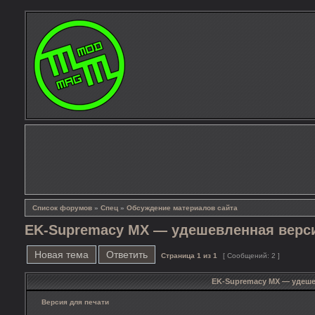
Список форумов
»
Спец
»
Обсуждение материалов сайта
EK-Supremacy MX — удешевленная верси
Новая тема
Ответить
Страница
1
из
1
[ Сообщений: 2 ]
EK-Supremacy MX — удеше
Версия для печати