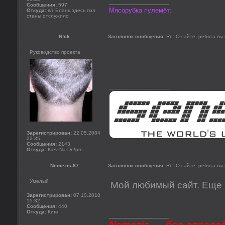
_________________
Сообщения:
597
Мясорубка пулемёт:
Откуда:
в/г Елань здесь пол
станы отслужило
N!ck
Заголовок сообщения:
Re: О сайте, ребята вы
Руководство проекта
_________________
Зарегистрирован:
22.05.2004
22:35
Сообщения:
2143
Откуда:
Kiev-Na-Dn!pre
Nemezis-87
Заголовок сообщения:
Re: О сайте, ребята вы
Умелый
Мой любимый сайт. Еще 
Зарегистрирован:
07.10.2010
15:32
Сообщения:
440
Откуда:
Київ
_________________