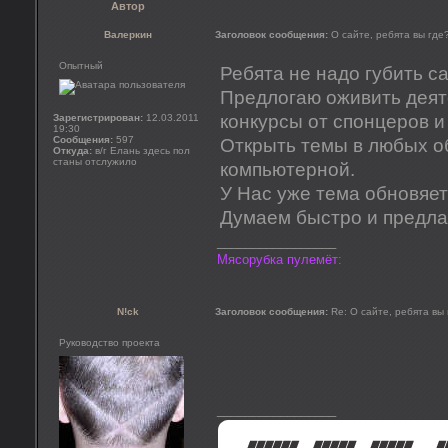
Автор
Валеркин
Заголовок сообщения:
О сайте, ребята вы где
Опытный
Ребята не надо губить са
Предлогаю оживить деяте
конкурсы от спонцеров и 
Зарегистрирован:
12.03.2011
19:30
Сообщения:
597
Открыть темы в любых об
Откуда:
в/г Елань здесь пол
станы отслужило
компьютерной.
У Нас уже тема обновяетс
Думаем быстро и предла
_________________
Мясорубка пулемёт:
N!ck
Заголовок сообщения:
Re: О сайте, ребята вы
Руководство проекта
_________________