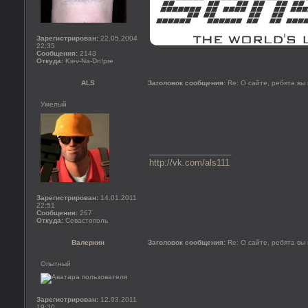
Зарегистрирован:
22.05.2004
22:35
Сообщения:
2143
Откуда:
Kiev-Na-Dn!pre
ALS
Заголовок сообщения:
Re: О сайте, ребята вы
Умелый
_________________
http://vk.com/als111
Зарегистрирован:
14.01.2011
22:51
Сообщения:
267
Откуда:
Севастополь
Валеркин
Заголовок сообщения:
Re: О сайте, ребята вы
Опытный
Зарегистрирован:
12.03.2011
19:30