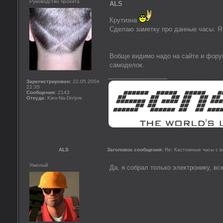
Руководство проекта
ALS
Крутизна
Сделаю заметку про данные часы. Я 
Вобще видимо надо на сайте и форум
самоделок.
_________________
Зарегистрирован:
22.05.2004
22:35
Сообщения:
2143
Откуда:
Kiev-Na-Dn!pre
ALS
Заголовок сообщения:
Re: Кастомные часы с 
Умелый
Да, я собрал только электронику, в