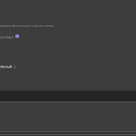
вакуумно-флуоресцентным дисплеем
ечатляют
ы
белый
;)