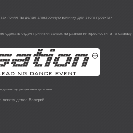
так понял ты делал электронную начинку для этого проекта?
е сделать отдел принятия заявок на разные интересности, а то самому 
вакуумно-флуоресцентным дисплеем
сю лепоту делал Валерий.