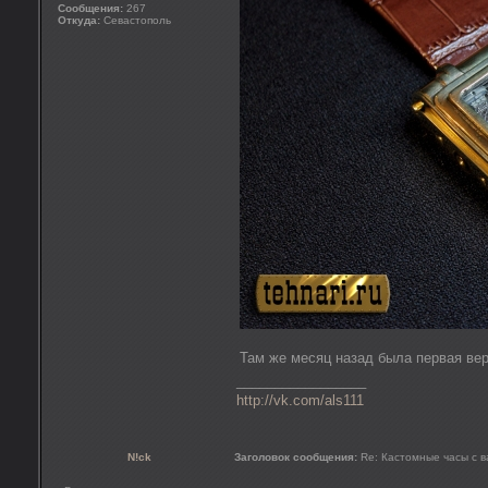
Сообщения:
267
Откуда:
Севастополь
Там же месяц назад была первая вер
_________________
http://vk.com/als111
N!ck
Заголовок сообщения:
Re: Кастомные часы с 