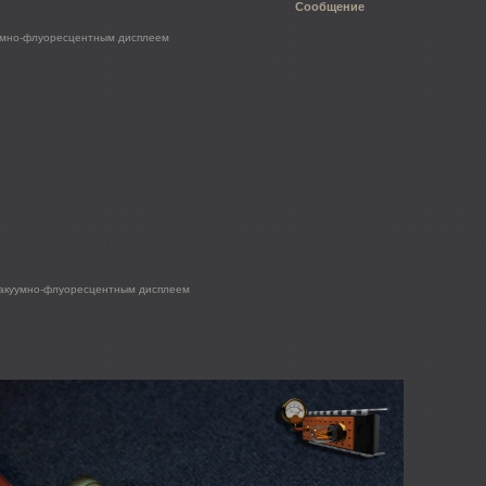
Сообщение
умно-флуоресцентным дисплеем
вакуумно-флуоресцентным дисплеем