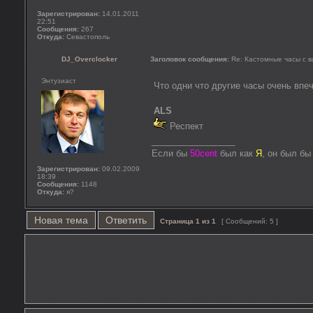
Зарегистрирован:
14.01.2011
22:51
Сообщения:
267
Откуда:
Севастополь
DJ_Overclocker
Заголовок сообщения:
Re: Кастомные часы с 
Энтузиаст
Что одни что другие часы очень вп
ALS
Респект
_________________
Если бы
50cent
был как
Я
, он был б
Зарегистрирован:
09.02.2009
18:39
Сообщения:
1148
Откуда:
я?
Новая тема
Ответить
Страница
1
из
1
[ Сообщений: 5 ]