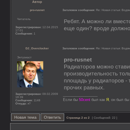
Автор
pro-rusnet
Заголовок сообщения:
Re: Новая статья: Вод
Читатель
Ребят. А можно ли вмест
еще один? вроде должно
Зарегистрирован:
12.04.2015
17:01
Сообщения:
1
DJ_Overclocker
Заголовок сообщения:
Re: Новая статья: Вод
Энтузиаст
pro-rusnet
Радиаторов можно ставит
производительность тол
площадь у радиаторов -
прочих равных.
Зарегистрирован:
09.02.2009
_________________
18:39
Если бы
50cent
был как
Я
, он был б
Сообщения:
1148
Откуда:
я?
Новая тема
Ответить
Страница
2
из
2
[ Сообщений: 22 ]