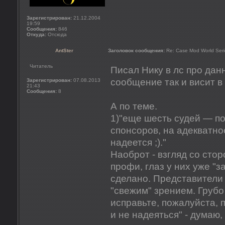
Зарегистрирован:
21.12.2004
19:59
Сообщения:
846
Откуда:
Отсюда
AntSter
Заголовок сообщения:
Re: Case Mod World Seri
Читатель
Писал Нику в лс про дан
сообщение так и висит в
Зарегистрирован:
07.08.2013
21:43
Сообщения:
8
А по теме.
1)"еще шесть судей — п
спонсоров, на адекватн
надеется ;)."
Наоброт - взгляд со стор
профи, глаз у них уже "з
сделано. Представители
"свежим" зрением. Грубо 
исправьте, пожалуйста, 
и не надеяться" - думаю,