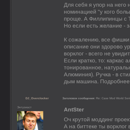
Для себя я упор на него 
номинацией "у кого боль
проще. А Филлипинцы с 
Но если есть желание - з
К сожалению, все фишки 
описание они здорово уре
ворклог - всего не увиди
Если кратко, то: каркас 
тонированное, натураль
Алюминия). Ручка - в сти
дым машина. Подробнее 
DJ_Overclocker
Заголовок сообщения:
Re: Case Mod World Seri
Энтузиаст
AntSter
Оч крутой моддинг прое
А на биттеке ты ворклог