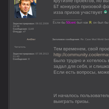
крутизне проектов, но в
БТ конкурсе призовой фо
изза призов участвует
_________________
Если бы
50cent
был как
Я
, он был б
Зарегистрирован:
09.02.2009
18:39
Сообщения:
1148
Откуда:
я?
AntSter
Заголовок сообщения:
Re: Case Mod World Seri
Читатель
Тем временем, свой прое
http://community.coolermas
Зарегистрирован:
07.08.2013
21:43
Сообщения:
8
Было трудно и хотелось 
задал для себя, и слишк
Если есть вопросы, може
И началось пользователь
выиграть призы.