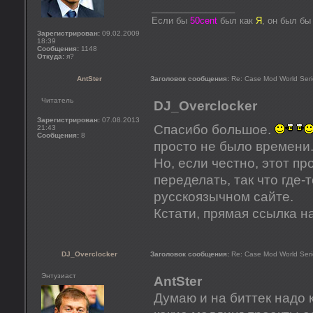
_________________
Если бы
50cent
был как
Я
, он был б
Зарегистрирован:
09.02.2009
18:39
Сообщения:
1148
Откуда:
я?
AntSter
Заголовок сообщения:
Re: Case Mod World Seri
Читатель
DJ_Overclocker
Зарегистрирован:
07.08.2013
Спасибо большое.
21:43
Сообщения:
8
просто не было времени
Но, если честно, этот пр
переделать, так что где-т
русскоязычном сайте.
Кстати, прямая ссылка н
DJ_Overclocker
Заголовок сообщения:
Re: Case Mod World Seri
Энтузиаст
AntSter
Думаю и на биттек надо 