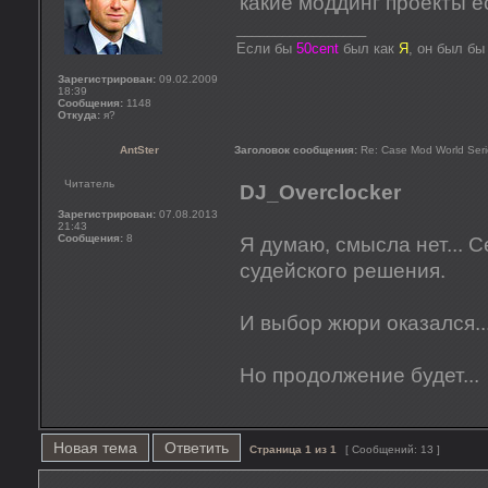
какие моддинг проекты е
_________________
Если бы
50cent
был как
Я
, он был б
Зарегистрирован:
09.02.2009
18:39
Сообщения:
1148
Откуда:
я?
AntSter
Заголовок сообщения:
Re: Case Mod World Seri
Читатель
DJ_Overclocker
Зарегистрирован:
07.08.2013
21:43
Сообщения:
8
Я думаю, смысла нет... 
судейского решения.
И выбор жюри оказался..
Но продолжение будет...
Новая тема
Ответить
Страница
1
из
1
[ Сообщений: 13 ]