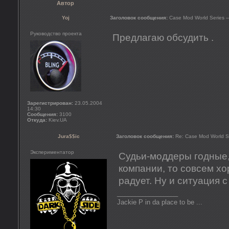
Автор
Yoj
Заголовок сообщения:
Case Mod World Series —
Руководство проекта
Предлагаю обсудить .
Зарегистрирован:
23.05.2004
14:30
Сообщения:
3100
Откуда:
Kiev.UA
Jura$$ic
Заголовок сообщения:
Re: Case Mod World S
Экспериментатор
Судьи-моддеры годные,
компании, то совсем х
радует. Ну и ситуация 
_________________
Jackie P in da place to be ...