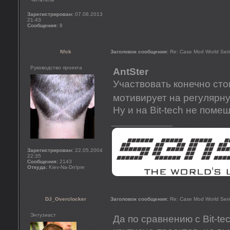
Зарегистрирован:
07.08.2013
21:43
Сообщения:
8
N!ck
Заголовок сообщения:
Re: Case Mod World Seri
Руководство проекта
AntSter
Участвовать конечно стои
мотивирует на регулярн
Ну и на Bit-tech не поме
_________________
Зарегистрирован:
22.05.2004
22:35
Сообщения:
2143
Откуда:
Kiev-Na-Dn!pre
DJ_Overclocker
Заголовок сообщения:
Re: Case Mod World Seri
Энтузиаст
Да по сравнению с Bit-te