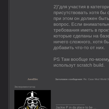
2)"для участия в катего
присутствовать хотя бы 
при этом он должен быть
вопрос. Если внимательн
требования иметь в прокт
которые сделаны на базе
ничего сложного, хотя б
добавить что-то от них.
PS Там вообще по-моему
использут scratch build.
Jura$$ic
Заголовок сообщения:
Re: Case Mod World S
Экспериментатор
_________________
Jackie P in da place to be ...