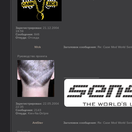
Зарегистрирован:
21.12.2004
19:59
Сообщения:
846
Откуда:
Отсюда
N!ck
Заголовок сообщения:
Re: Case Mod World Seri
Руководство проекта
_________________
Зарегистрирован:
22.05.2004
22:35
Сообщения:
2143
Откуда:
Kiev-Na-Dn!pre
AntSter
Заголовок сообщения:
Re: Case Mod World Seri
Читатель