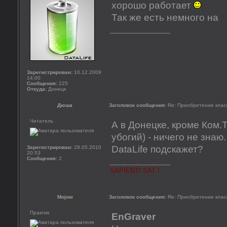
хорошо работает
Так же есть немного на
_________________
Зарегистрирован:
10.12.2009
14:00
Сообщения:
225
Откуда:
Донецк
Дюша
Заголовок сообщения:
Re: Приобретение клас
Читатель
А в Донецке, кроме Ком.
убогий) - ничего не знаю
DataLife подскажет?
Зарегистрирован:
28.05.2010
20:53
Сообщения:
2
_________________
SAPIENTI SAT !
Mojow
Заголовок сообщения:
Re: Приобретение клас
Практик
EnGraver