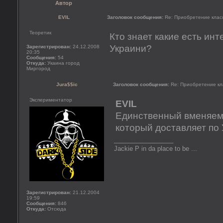
Автор
EVIL
Заголовок сообщения:
Re: Приобретение клас
Теоретик
Кто знает какие есть ин
Украини?
Зарегистрирован:
24.12.2008
20:35
Сообщения:
54
Откуда:
Укаина город
Миргород
Jura$$ic
Заголовок сообщения:
Re: Приобретение кл
Экспериментатор
EVIL
Единственный вменяем
который доставляет по
_________________
Jackie P in da place to be ...
Зарегистрирован:
21.12.2004
19:59
Сообщения:
846
Откуда:
Отсюда