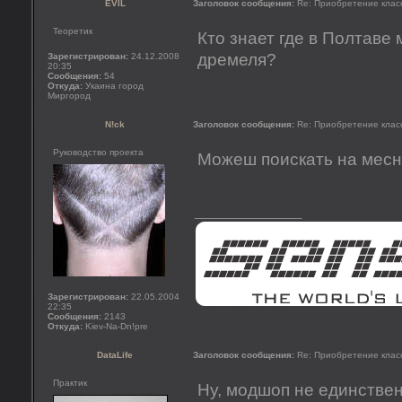
EVIL
Заголовок сообщения:
Re: Приобретение клас
Теоретик
Кто знает где в Полтаве
дремеля?
Зарегистрирован:
24.12.2008
20:35
Сообщения:
54
Откуда:
Укаина город
Миргород
N!ck
Заголовок сообщения:
Re: Приобретение клас
Руководство проекта
Можеш поискать на месн
_________________
Зарегистрирован:
22.05.2004
22:35
Сообщения:
2143
Откуда:
Kiev-Na-Dn!pre
DataLife
Заголовок сообщения:
Re: Приобретение клас
Практик
Ну, модшоп не единственн