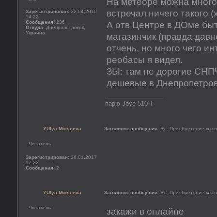
На метеоре можна много 
встречал ничего такого (
Зарегистрирован:
22.04.2010
14:22
Сообщения:
236
А отв Центре в ДОме быт
Откуда:
Днепропетровск,
Украина
магазинчик (правда давн
отчень, но много чего ин
реобасы я видел.
ЗЫ: там не дорогие СНП
дешевые в Днепропетровс
_________________
парю Joye 510-T
YUlya.Moiseeva
Заголовок сообщения:
Re: Приобретение клас
Читатель
Зарегистрирован:
26.01.2017
17:32
Сообщения:
2
YUlya.Moiseeva
Заголовок сообщения:
Re: Приобретение клас
Читатель
закажи в онлайне