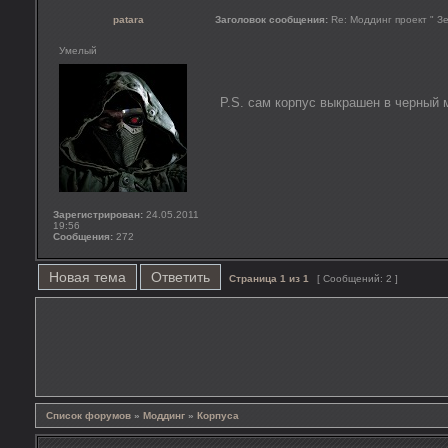
patara
Заголовок сообщения:
Re: Моддинг проект " Зе
Умелый
P.S. сам корпус выкрашен в черный 
Зарегистрирован:
24.05.2011
19:56
Сообщения:
272
Новая тема
Ответить
Страница
1
из
1
[ Сообщений: 2 ]
Список форумов
»
Моддинг
»
Корпуса