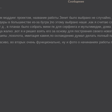
Сообщение
 "
 моддинг проектом, название работы Зенит было выбрано не случайно,
деры в большинстве из-за бугра )по этому выбрано наше ,как я считаю 
т д , в планах было собрать мини пк для серфинга и мультимедии, дома
да жалко ,вот я и решил взять его за основу для построения своего нов
шипы ,позолота, имитация камня,по охлаждению думал делать полный п
расиво, во вторых очень функционально, ну и фото о начинаниях работы