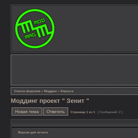
Список форумов
»
Моддинг
»
Корпуса
Моддинг проект " Зенит "
Новая тема
Ответить
Страница
1
из
1
[ Сообщений: 2 ]
Версия для печати