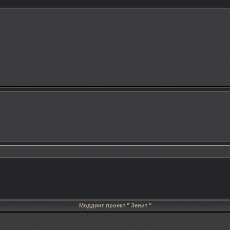
Моддинг проект " Зенит "