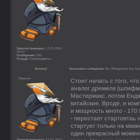
Зарегистрирован:
17.01.2011
20:07
Сообщения:
243
Откуда:
Северодвинск
Senseyi
Заголовок сообщения:
Re: Refrigerator (на ба
Практик
Стоит начать с того, чт
аналог дремеля (шлифма
Мастермакс, потом Ендж
китайские. Вроде, и ком
и мощность много - 170 
- перестает стартовтаь
стартует только на мак
один прекрасный момент
Зарегистрирован:
17.01.2011