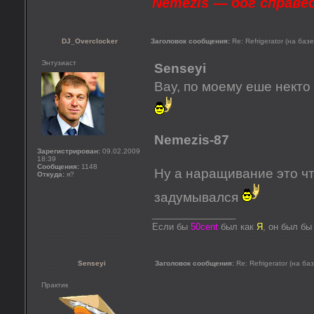
Nemezis — бог справе
DJ_Overclocker
Заголовок сообщения:
Re: Refrigerator (на баз
Энтузиаст
Senseyi
Вау, по моему еше нект
Nemezis-87
Зарегистрирован:
09.02.2009
18:39
Сообщения:
1148
Ну а наращивание это что
Откуда:
я?
задумывался
_________________
Если бы
50cent
был как
Я
, он был б
Senseyi
Заголовок сообщения:
Re: Refrigerator (на ба
Практик