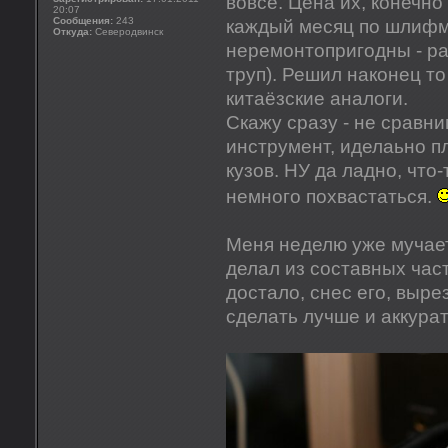
вовсе. Цена их, конечн
20:07
Сообщения:
243
каждый месяц по шлифма
Откуда:
Северодвинск
неремонтопригодны - ра
труп). Решил наконец т
китаёзские аналоги.
Скажу сразу - не сравн
инструмент, иделаьно п
кузов. НУ да ладно, что-
немного похвастаться.
Меня неделю уже мучает 
делал из составных час
достало, снес его, выре
сделать лучше и аккура