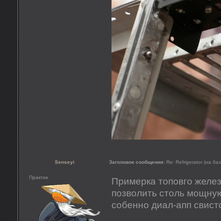
Senseyi
Заголовок сообщения:
Re: Refrigerator (на ба
Практик
Примерка топовго желез
позволить столь мощну
собенно диал-апп свисто