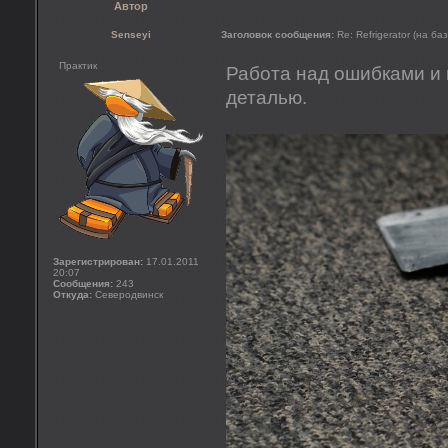
Автор
Senseyi
Заголовок сообщения:
Re: Refrigerator (на ба
Практик
Работа над ошибками и
деталью.
Зарегистрирован:
17.01.2011
20:07
Сообщения:
243
Откуда:
Северодвинск