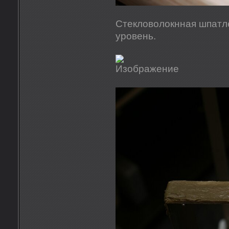
Стекловолокнная шпатлё
уровень.