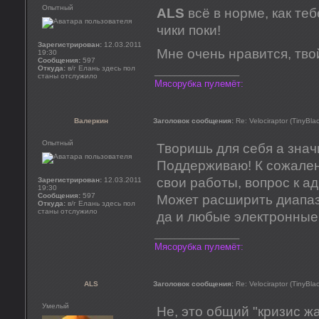
Опытный
ALS
всё в норме, как те
чики поки!
Зарегистрирован:
12.03.2011
Мне очень нравится, тво
19:30
Сообщения:
597
Откуда:
в/г Елань здесь пол
_________________
станы отслужило
Мясорубка пулемёт:
Валеркин
Заголовок сообщения:
Re: Velociraptor (TinyBla
Опытный
Творишь для себя а знач
Поддерживаю! К сожалени
свои работы, вопрос к а
Зарегистрирован:
12.03.2011
19:30
Сообщения:
597
Может расширить диапаз
Откуда:
в/г Елань здесь пол
станы отслужило
да и любые электронные
_________________
Мясорубка пулемёт:
ALS
Заголовок сообщения:
Re: Velociraptor (TinyBla
Умелый
Не, это общий "кризис жа