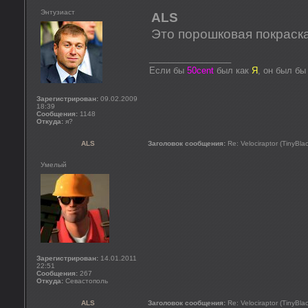
Энтузиаст
ALS
Это порошковая покраск
_________________
Если бы
50cent
был как
Я
, он был б
Зарегистрирован:
09.02.2009
18:39
Сообщения:
1148
Откуда:
я?
ALS
Заголовок сообщения:
Re: Velociraptor (TinyBla
Умелый
Зарегистрирован:
14.01.2011
22:51
Сообщения:
267
Откуда:
Севастополь
ALS
Заголовок сообщения:
Re: Velociraptor (TinyBla