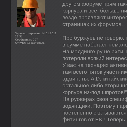
другом форуме прям таки
корпуса и все, больше ни
везде проявляют интерес 
страницах их форумов.
Зарегистрирован:
14.01.2011
22:51
Про буржуев не говорю, 
Сообщения:
267
Откуда:
Севастополь
в сумме набегает немало
На моддинге.ру не ахти. 
потеряли всякий интерес
У вас на технарях активн
там всего пяток участник
админ, ты, A.D, китайски
остальное либо вторично
корпусе из-под шпротов!"
На руоверах своя специф
водянщики. Поэтому парн
постепенно скатываются 
фитингов от EK ! Теперь