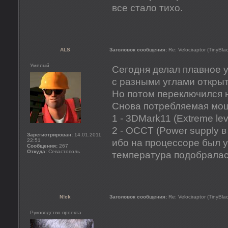
все стало тихо.
ALS
Заголовок сообщения:
Re: Velociraptor (TinyBla
Умелый
Сегодня делал плавное 
с разными углами откры
Но потом переключился н
Снова потребляемая мощн
1 - 3DMark11 (Extreme lev
2 - OCCT (Power supply в
Зарегистрирован:
14.01.2011
22:51
ибо на процессоре был 
Сообщения:
267
Откуда:
Севастополь
температура подобралась
N!ck
Заголовок сообщения:
Re: Velociraptor (TinyBla
Руководство проекта