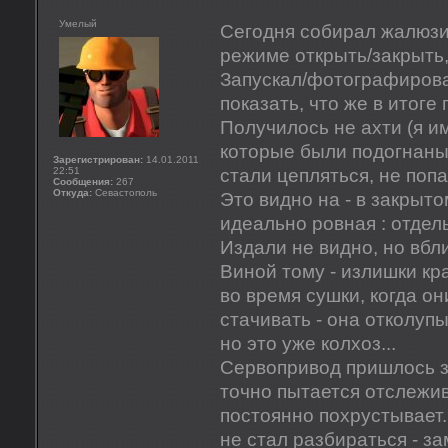
Умелый
Сегодня собирал жалюзи.
режиме открыть/закрыть,
Запускал/фотографирова
показать, что же в итоге
Получилось не ахти (я и
которые были подогнаны 
Зарегистрирован:
14.01.2011
22:51
стали цепляться, не попа
Сообщения:
267
Откуда:
Севастополь
Это видно на - в закрыт
идеально ровная : отдел
Издали не видно, но вбли
Виной тому - излишки кр
во время сушки, когда он
стачивать - она отколуп
но это уже колхоз...
Сервопривод пришлось з
точно пытается отслежив
постоянно похрустывает. 
не стал разбираться - з