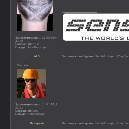
_________________
Зарегистрирован:
22.05.2004
22:35
Сообщения:
2143
Откуда:
Kiev-Na-Dn!pre
ALS
Заголовок сообщения:
Re: Velociraptor (TinyBla
Умелый
Зарегистрирован:
14.01.2011
22:51
Сообщения:
267
Откуда:
Севастополь
Валеркин
Заголовок сообщения:
Re: Velociraptor (TinyBla