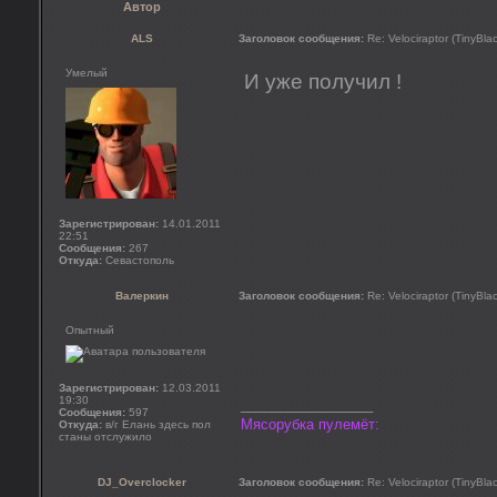
Автор
ALS
Заголовок сообщения:
Re: Velociraptor (TinyBla
Умелый
И уже получил !
Зарегистрирован:
14.01.2011
22:51
Сообщения:
267
Откуда:
Севастополь
Валеркин
Заголовок сообщения:
Re: Velociraptor (TinyBla
Опытный
Зарегистрирован:
12.03.2011
19:30
_________________
Сообщения:
597
Мясорубка пулемёт:
Откуда:
в/г Елань здесь пол
станы отслужило
DJ_Overclocker
Заголовок сообщения:
Re: Velociraptor (TinyBla