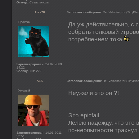
Откуда:
Севастополь
Alex78
Заголовок сообщения:
Re: Velociraptor (TinyBla
Практик
Да уж действительно, с
собрать толковый игров
потреблением тока
Зарегистрирован:
24.02.2009
14:22
Сообщения:
222
ALS
Заголовок сообщения:
Re: Velociraptor (TinyBla
Умелый
Неужели это он ?!
Это epicfail.
Лелею надежду, что это в
по-неопытности трахнул у
Зарегистрирован:
14.01.2011
22:51