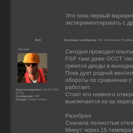
Это пока первый вариант
экспериментировать с др
ALS
Заголовок сообщения:
Re: Velociraptor (TinyBla
Умелый
Сегодня проводил опыты
FSP таки даже ОССТ тяне
греются диоды в выходн
Пока дует родной венти
обороты по сравнению с 
работает.
Зарегистрирован:
14.01.2011
22:51
Стоит его немного отвер
Сообщения:
267
Откуда:
Севастополь
выключается из-за перег
Разобрал
Сначала полностью откл
Минут через 15 темпера