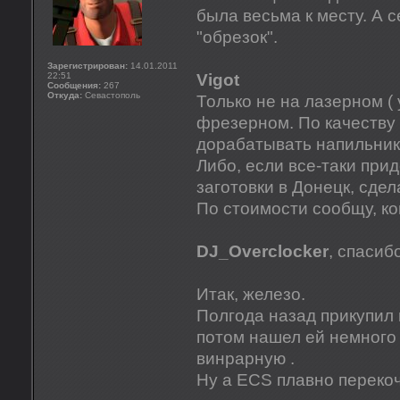
была весьма к месту. А 
"обрезок".
Зарегистрирован:
14.01.2011
22:51
Vigot
Сообщения:
267
Откуда:
Севастополь
Только не на лазерном ( 
фрезерном. По качеству 
дорабатывать напильник
Либо, если все-таки при
заготовки в Донецк, сдел
По стоимости сообщу, ког
DJ_Overclocker
, спасиб
Итак, железо.
Полгода назад прикупил 
потом нашел ей немного
винрарную .
Ну а ECS плавно перекоч