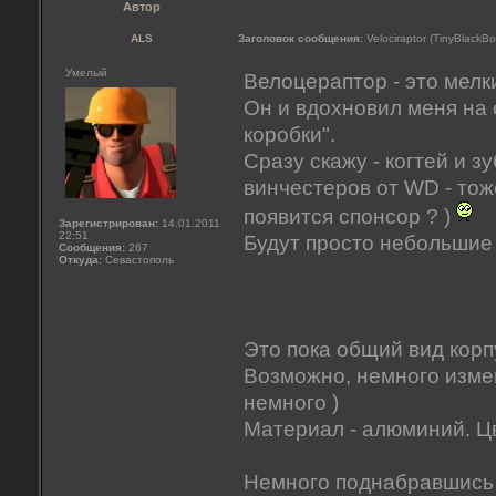
Автор
ALS
Заголовок сообщения:
Velociraptor (TinyBlackBo
Умелый
Велоцераптор - это мелк
Он и вдохновил меня на
коробки".
Сразу скажу - когтей и 
винчестеров от WD - тоже
появится спонсор ? )
Зарегистрирован:
14.01.2011
22:51
Будут просто небольшие 
Сообщения:
267
Откуда:
Севастополь
Это пока общий вид корпу
Возможно, немного изме
немного )
Материал - алюминий. Цв
Немного поднабравшись 