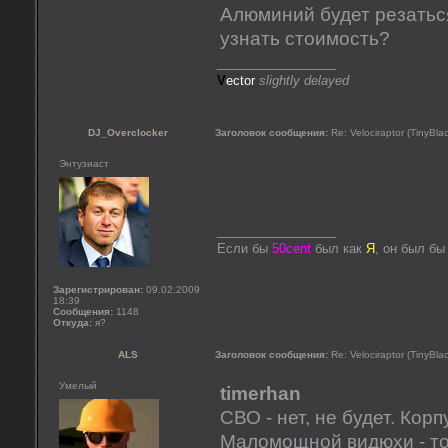
Алюминий будет резатьс
узнать стоимость?
_________________
V
ector
slightly delayed
DJ_Overclocker
Заголовок сообщения:
Re: Velociraptor (TinyBla
Энтузиаст
_________________
Если бы
50cent
был как
Я
, он был б
Зарегистрирован:
09.02.2009
18:39
Сообщения:
1148
Откуда:
я?
ALS
Заголовок сообщения:
Re: Velociraptor (TinyBla
Умелый
timerhan
СВО - нет, не будет. Кор
Маломощной видюхи - то