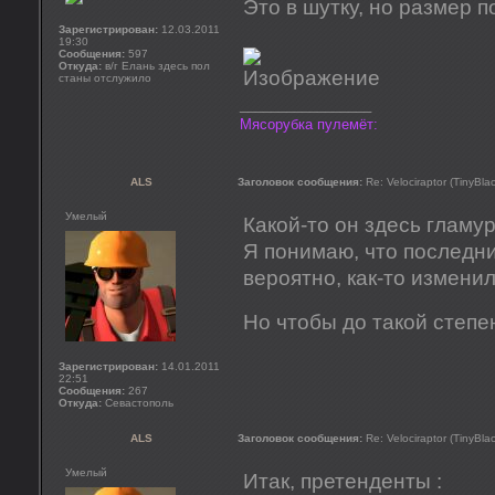
Это в шутку, но размер п
Зарегистрирован:
12.03.2011
19:30
Сообщения:
597
Откуда:
в/г Елань здесь пол
станы отслужило
_________________
Мясорубка пулемёт:
ALS
Заголовок сообщения:
Re: Velociraptor (TinyBla
Умелый
Какой-то он здесь гламур
Я понимаю, что последни
вероятно, как-то измени
Но чтобы до такой степ
Зарегистрирован:
14.01.2011
22:51
Сообщения:
267
Откуда:
Севастополь
ALS
Заголовок сообщения:
Re: Velociraptor (TinyBla
Умелый
Итак, претенденты :