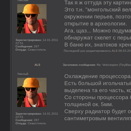
Умелый
Так я ж оттуда эту карти
Это т.н. "монгольский ве
окружении перьев, поэто
открытие в археологии.
Ага, щаз... Можно подум
обнаружат скелет с перь
Зарегистрирован:
14.01.2011
22:51
В баню их, знатоков хрен
Сообщения:
267
Откуда:
Севастополь
Последний раз редактировалось
ALS
09.03.20
ALS
Заголовок сообщения:
Re: Velociraptor (TinyBla
Умелый
Охлаждение процессора
Есть большой игольчаты
выделена та его часть, к
Со стороны процессора 
толщиной ок. 5мм.
Сверху радиатор будет о
Зарегистрирован:
14.01.2011
22:51
сантиметровым вентиля
Сообщения:
267
Откуда:
Севастополь