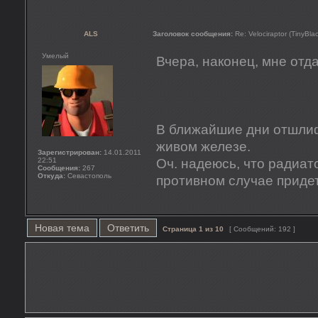
ALS
Заголовок сообщения:
Re: Velociraptor (TinyBla
Умелый
Вчера, наконец, мне отд
В ближайшие дни отшлиф
живом железе.
Зарегистрирован:
14.01.2011
22:51
Оч. надеюсь, что радиат
Сообщения:
267
Откуда:
Севастополь
противном случае придет
Новая тема
Ответить
Страница
1
из
10
[ Сообщений: 192 ]