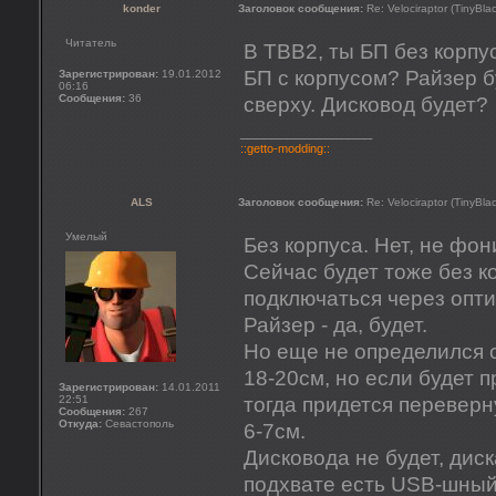
konder
Заголовок сообщения:
Re: Velociraptor (TinyBla
Читатель
В TBB2, ты БП без корпу
БП с корпусом? Райзер 
Зарегистрирован:
19.01.2012
06:16
Сообщения:
36
сверху. Дисковод будет?
_________________
::getto-modding::
ALS
Заголовок сообщения:
Re: Velociraptor (TinyBla
Умелый
Без корпуса. Нет, не фон
Сейчас будет тоже без ко
подключаться через опти
Райзер - да, будет.
Но еще не определился с
18-20см, но если будет 
Зарегистрирован:
14.01.2011
22:51
тогда придется переверн
Сообщения:
267
Откуда:
Севастополь
6-7см.
Дисковода не будет, дис
подхвате есть USB-шный