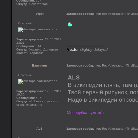
Сообщения:
267
Откуда:
Севастополь
Vigot
Заголовок сообщения:
Re: Velociraptor (TinyBla
Опытный
Зарегистрирован:
28.05.2011
23:21
_________________
Сообщения:
544
V
ector
slightly delayed
Откуда:
Украина. Донецкая
область. Горловка.
Валеркин
Заголовок сообщения:
Re: Velociraptor (TinyBla
Опытный
ALS
В википедии глянь, там г
Твой первый рисунок, по
Зарегистрирован:
12.03.2011
19:30
Сообщения:
597
Надо в википедии опров
Откуда:
в/г Елань здесь пол
станы отслужило
_________________
Мясорубка пулемёт:
ALS
Заголовок сообщения:
Re: Velociraptor (TinyBla