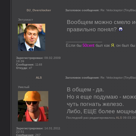
DJ_Overclocker
Заголовок сообщения:
Re: Velociraptor (TinyBla
Энтузиаст
Вообщем можно смело ис
правильно понял?
_________________
Если бы
50cent
был как
Я
, он был б
Зарегистрирован:
09.02.2009
18:39
Сообщения:
1148
Откуда:
я?
ALS
Заголовок сообщения:
Re: Velociraptor (TinyBla
Умелый
В общем - да.
Но я еще подумаю - може
чуть погнать железо.
Либо, ЕЩЕ более мощный,
Последний раз редактировалось
ALS
09.03.20
Зарегистрирован:
14.01.2011
22:51
Сообщения:
267