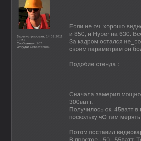
Если не оч. хорошо видно
и 850, и Hyper на 630. В
Зарегистрирован:
14.01.2011
22:51
За кадром остался не_с
Сообщения:
267
Откуда:
Севастополь
своим параметрам он бо
Подобие стенда :
Сначала замерил мощнос
300ватт.
Получилось ок. 45ватт в 
поскольку чО там мерять 
Потом поставил видеокар
В простое - 50...55ватт. 