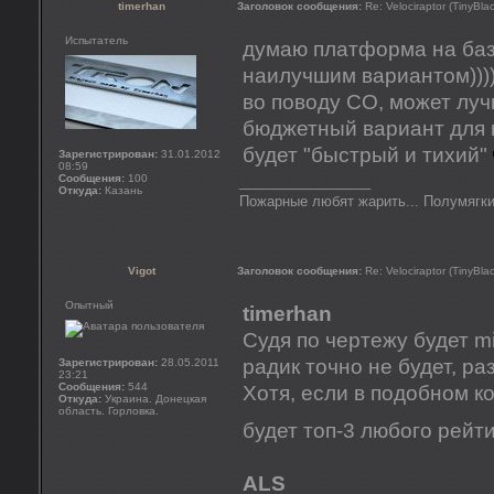
timerhan
Заголовок сообщения:
Re: Velociraptor (TinyBla
Испытатель
думаю платформа на базе
наилучшим вариантом)))
во поводу СО, может луч
бюджетный вариант для в
будет "быстрый и тихий"
Зарегистрирован:
31.01.2012
08:59
Сообщения:
100
_________________
Откуда:
Казань
Пожарные любят жарить... Полумягки
Vigot
Заголовок сообщения:
Re: Velociraptor (TinyBla
Опытный
timerhan
Судя по чертежу будет m
радик точно не будет, ра
Зарегистрирован:
28.05.2011
23:21
Сообщения:
544
Хотя, если в подобном к
Откуда:
Украина. Донецкая
область. Горловка.
будет топ-3 любого рейт
ALS