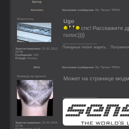
Автор
timerhan
Заголовок сообщения:
Re: Проект TRON
Испытатель
Ugo
спс! Расскажите д
голос))))
_________________
Пожарные любят жарить... Полумягки
Зарегистрирован:
31.01.2012
08:59
Сообщения:
100
Откуда:
Казань
N!ck
Заголовок сообщения:
Re: Проект TRON
Руководство проекта
Может на странице модм
_________________
Зарегистрирован:
22.05.2004
22:35
Сообщения:
2143