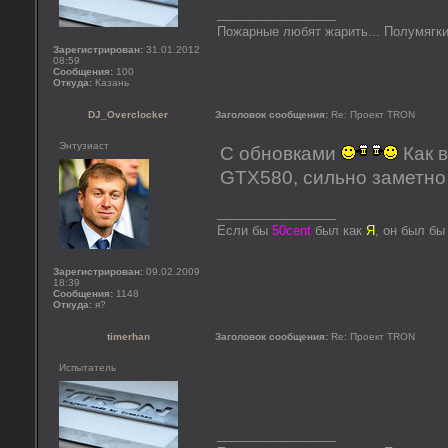
_________________
Пожарные любят жарить... Полумягки
Зарегистрирован:
31.01.2012
08:59
Сообщения:
100
Откуда:
Казань
DJ_Overclocker
Заголовок сообщения:
Re: Проект TRON
Энтузиаст
С обновками
Как 
GTX580, сильно заметно 
_________________
Если бы
50cent
был как
Я
, он был б
Зарегистрирован:
09.02.2009
18:39
Сообщения:
1148
Откуда:
я?
timerhan
Заголовок сообщения:
Re: Проект TRON
Испытатель
_________________