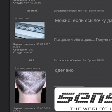
Откуда:
Kiev-Na-Dn!pre
timerhan
Заголовок сообщения:
Re: Проект TRON
Испытатель
Можно, если ссылочку д
_________________
Пожарные любят жарить... Полумягки
Зарегистрирован:
31.01.2012
08:59
Сообщения:
100
Откуда:
Казань
N!ck
Заголовок сообщения:
Re: Проект TRON
Руководство проекта
сделано
_________________
Зарегистрирован:
22.05.2004
22:35