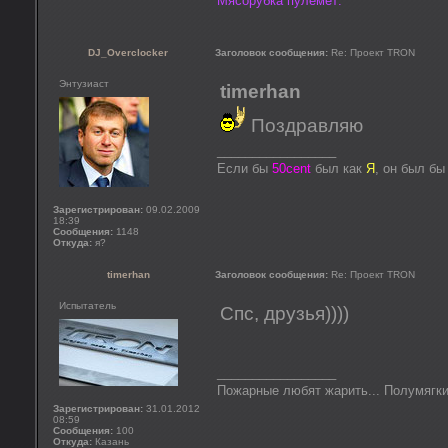
Мясорубка пулемёт:
DJ_Overclocker
Заголовок сообщения:
Re: Проект TRON
Энтузиаст
timerhan
Поздравляю
_________________
Если бы
50cent
был как
Я
, он был б
Зарегистрирован:
09.02.2009
18:39
Сообщения:
1148
Откуда:
я?
timerhan
Заголовок сообщения:
Re: Проект TRON
Испытатель
Спс, друзья))))
_________________
Пожарные любят жарить... Полумягки
Зарегистрирован:
31.01.2012
08:59
Сообщения:
100
Откуда:
Казань