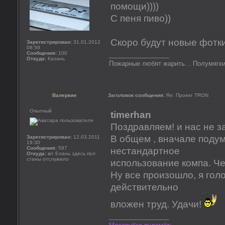
помощи))))
С пеня пиво))
Скоро будут новые фотки
Зарегистрирован:
31.01.2012
08:59
Сообщения:
100
_________________
Откуда:
Казань
Пожарные любят жарить... Полумягки
Валеркин
Заголовок сообщения:
Re: Проект TRON
Опытный
timerhan
Поздравляем! и нас не з
В общем , вначале подум
Зарегистрирован:
12.03.2011
19:30
Сообщения:
597
нестандартное
Откуда:
в/г Елань здесь пол
станы отслужило
использование компа. Че
Ну все произошло, я гол
действительно
вложен труд. Удачи!
_________________