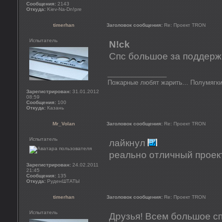
Сообщения:
2143
Откуда:
Kiev-Na-Dn!pre
timerhan
Заголовок сообщения:
Re: Проект TRON
Испытатель
N!ck
Спс большое за поддер
_________________
Пожарные любят жарить... Полумягки
Зарегистрирован:
31.01.2012
08:59
Сообщения:
100
Откуда:
Казань
Mr_Volan
Заголовок сообщения:
Re: Проект TRON
Испытатель
лайкнул
реально отличный проек
Зарегистрирован:
24.02.2011
21:45
Сообщения:
135
Откуда:
РуденШТАТЫ
timerhan
Заголовок сообщения:
Re: Проект TRON
Испытатель
Друзья! Всем большое сп