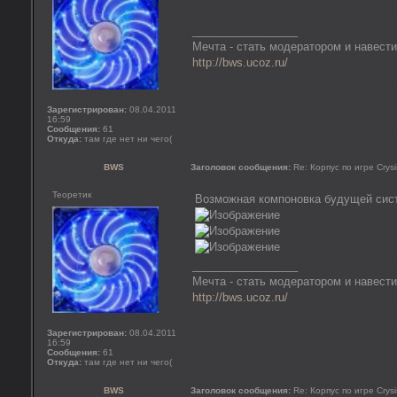
_________________
Мечта - стать модератором и навести
http://bws.ucoz.ru/
Зарегистрирован:
08.04.2011
16:59
Сообщения:
61
Откуда:
там где нет ни чего(
BWS
Заголовок сообщения:
Re: Корпус по игре Crysi
Теоретик
Возможная компоновка будущей сис
_________________
Мечта - стать модератором и навести
http://bws.ucoz.ru/
Зарегистрирован:
08.04.2011
16:59
Сообщения:
61
Откуда:
там где нет ни чего(
BWS
Заголовок сообщения:
Re: Корпус по игре Crysi