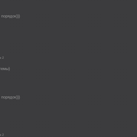
 порядок)))
s 2
темы)
 порядок)))
s 2