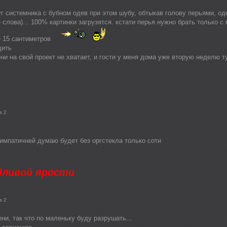
 системника с бубном одев при этом шубу, обтыкав голову перьями, оде
 слова)... 100% картинки загрузятся. кстати перья нужно брать только 
е 15 сантиметров
дить
и на свой проект не хватает, и гости у меня дома уже вторую неделю т
s 2
импатичней думаю будет без оргстекла только соти
дливой ярости
s 2
ни, так что по маленьку буду разрушать...