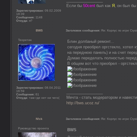
_________________
Если бы
50cent
был как
Я
, он был б
Зарегистрирован:
09.02.2009
18:39
Сообщения:
1148
Откуда:
я?
BWS
Заголовок сообщения:
Re: Корпус по игре Crysi
Теоретик
Блин долбаный ремонт...
сегодня преобрел оргстекло, хотел к
на переднюю панель) и на счет пере
Думаю переделать полностью передню
В общем вот что преобрел - оргстекл
Зарегистрирован:
08.04.2011
16:59
_________________
Сообщения:
61
Мечта - стать модератором и навести
Откуда:
там где нет ни чего(
http://bws.ucoz.ru/
N!ck
Заголовок сообщения:
Re: Корпус по игре Crysi
Руководство проекта
BWS