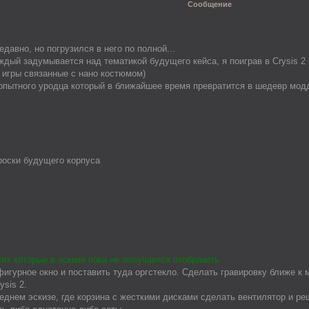
Сообщение
авно, но погрузился в него по полной...
дый задумывается над тематикой будущего кейса, я поиграв в Crysis 2 
 игры связанные с нано костюмом)
пытного уродца который в ближайшее время превратится в шедевр мод
оски будущего корпуса
х которые в эскизе пока не получается отобразить
игурное окно и поставить туда оргстекло. Сделать гравировку ближе к м
sis 2.
леднем эскизе, где корзина с жесткими дисками сделать вентилятор и ре