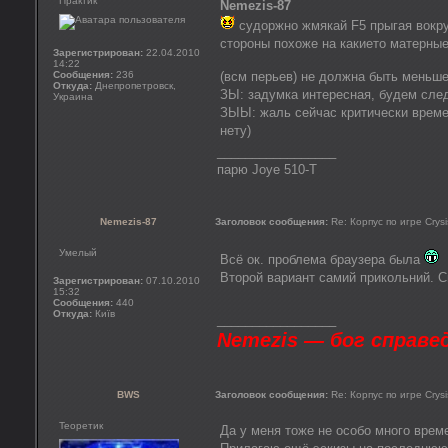
Практик
Nemezis-87
судоржно жмякай F5 прыгая вокруг
стороны похоже на какието матерные
Зарегистрирован:
22.04.2010
14:22
Сообщения:
236
(всм перьев) не должна быть меньш
Откуда:
Днепропетровск,
ЗЫ: задумка интересная, будем сле
Украина
ЗЫЫ: жаль сейчас критически времен
нету)
_________________
парю Joye 510-T
Nemezis-87
Заголовок сообщения:
Re: Корпус по игре Crysi
Умелый
Всё ок. проблема браузера была
Второй вариант самий прикольний. С
Зарегистрирован:
07.10.2010
15:32
Сообщения:
440
Откуда:
Київ
_________________
Nemezis — бог справе
BWS
Заголовок сообщения:
Re: Корпус по игре Crysi
Теоретик
Да у меня тоже не особо много време