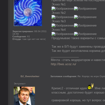
Прилагаю ещё эскизы на последнюю
Эскиз №1
Эскиз №2
Эскиз №3
Эскиз №4
Зарегистрирован:
08.04.2011
16:59
Сообщения:
61
Продумываю также варианты с самым
Откуда:
там где нет ни чего(
Так же в БП будут заменены провода
Так же будет изготовлена корзина дл
_________________
Мечта - стать модератором и навести
http://bws.ucoz.ru/
DJ_Overclocker
Заголовок сообщения:
Re: Корпус по игре Crysi
Энтузиаст
Кризис2 - отличная идея
Мне лич
классным, достаточно будет хорошо 
гравировкой хороша, но тут вопрос 