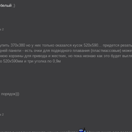
ы
белый
;)
s 2
упить 370х380 но у них только оказался кусок 520х590... придется реза
дней панели - есть очки для подводного плавания (пластмассовые) може
ю корзины для привода и жестких, но пока незнаю как это будет выгля
о 520х590мм и три уголка по 0,9м
 порядок)))
s 2