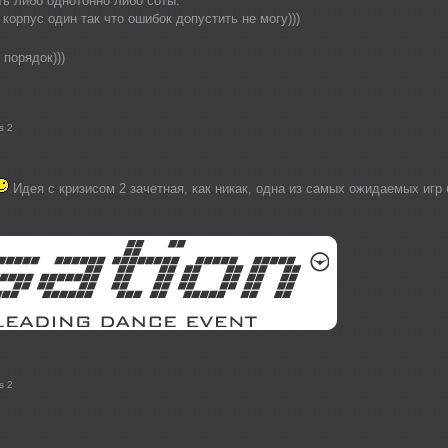
ть либо однотонно либо соты.
корпус один так что ошибок допустить не могу)))
 порядок)))
s 2
Идея с кризисом 2 зачетная, как никак, одна из самых ожидаемых игр
s 2