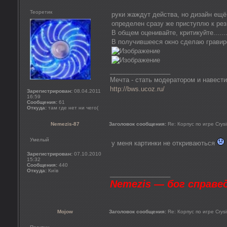
Теоретик
руки жаждут действа, но дизайн ещё
определен сразу же приступлю к рез
В общем оценивайте, критикуйте.......
В получившееся окно сделаю гравир
_________________
Мечта - стать модератором и навести
http://bws.ucoz.ru/
Зарегистрирован:
08.04.2011
16:59
Сообщения:
61
Откуда:
там где нет ни чего(
Nemezis-87
Заголовок сообщения:
Re: Корпус по игре Crysi
Умелый
у меня картинки не откриваються
Зарегистрирован:
07.10.2010
15:32
Сообщения:
440
Откуда:
Київ
_________________
Nemezis — бог справе
Mojow
Заголовок сообщения:
Re: Корпус по игре Crysi