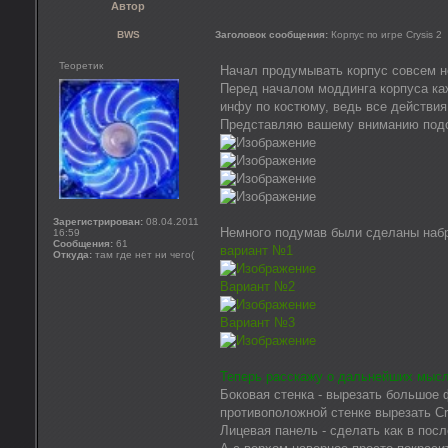
Автор
BWS
Заголовок сообщения:
Корпус по игре Crysis 2
Теоретик
Начал продумывать корпус совсем нед
Перед началом моддинга корпуса каж
инфу по костюму, ведь все действия
Представляю вашему вниманию подо
Зарегистрирован:
08.04.2011
Немного подумав были сделаны набр
16:59
Сообщения:
61
вариант №1
Откуда:
там где нет ни чего(
Вариант №2
Вариант №3
Теперь расскажу о дальнейших мысля
Боковая стенка - вырезать большое ф
противоположной стенке вырезать Cry
Лицевая панель - сделать как в пос