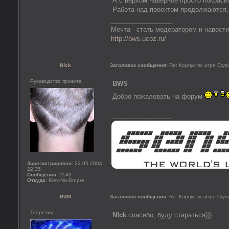
А с верхом наверное просто покраси
Работа над проектом продолжаются, 
_________________
Мечта - стать модератором и навести
http://bws.ucoz.ru/
N!ck
Заголовок сообщения:
Re: Корпус по игре Crysi
Руководство проекта
BWS
Добро пожаловать на форум
_________________
Зарегистрирован:
22.05.2004
22:35
Сообщения:
2143
Откуда:
Kiev-Na-Dn!pre
BWS
Заголовок сообщения:
Re: Корпус по игре Crysi
Теоретик
N!ck
спасибо, буду стараться)))