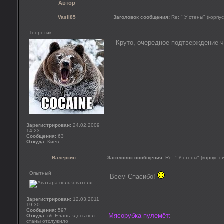
Автор
Vasil85
Заголовок сообщения:
Re: " У стены" (корпу
Теоретик
Круто, очередное подтверждение ч
Зарегистрирован:
24.02.2009
14:23
Сообщения:
63
Откуда:
Киев
Валеркин
Заголовок сообщения:
Re: " У стены" (корпус 
Опытный
Всем Спасибо!
Зарегистрирован:
12.03.2011
19:30
_________________
Сообщения:
597
Мясорубка пулемёт:
Откуда:
в/г Елань здесь пол
станы отслужило