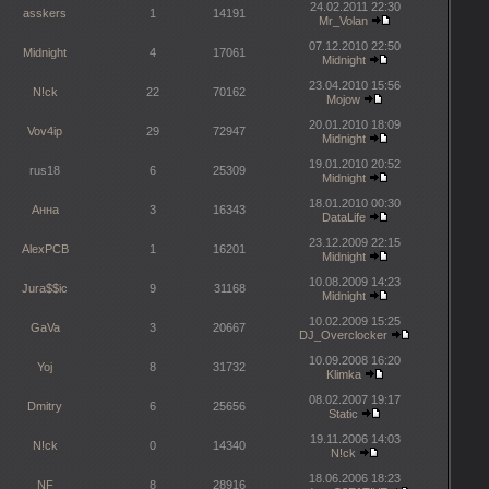
24.02.2011 22:30
asskers
1
14191
Mr_Volan
07.12.2010 22:50
Midnight
4
17061
Midnight
23.04.2010 15:56
N!ck
22
70162
Mojow
20.01.2010 18:09
Vov4ip
29
72947
Midnight
19.01.2010 20:52
rus18
6
25309
Midnight
18.01.2010 00:30
Анна
3
16343
DataLife
23.12.2009 22:15
AlexPCB
1
16201
Midnight
10.08.2009 14:23
Jura$$ic
9
31168
Midnight
10.02.2009 15:25
GaVa
3
20667
DJ_Overclocker
10.09.2008 16:20
Yoj
8
31732
Klimka
08.02.2007 19:17
Dmitry
6
25656
Static
19.11.2006 14:03
N!ck
0
14340
N!ck
18.06.2006 18:23
NF
8
28916