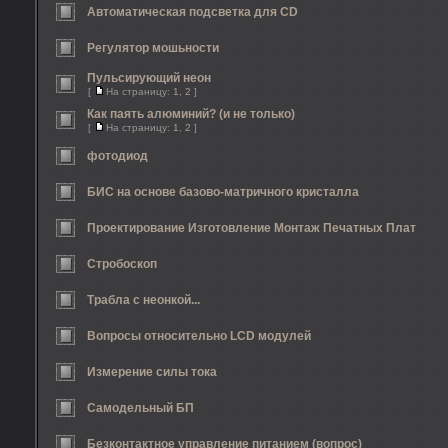
Автоматическая подсветка для CD
Регулятор мошьности
Пульсирующий неон
[
На страницу:
1
,
2
]
Как паять алюминий? (и не только)
[
На страницу:
1
,
2
]
фотодиод
БИС на основе базово-матричного кристалла
Проектирование Изготовление Монтаж Печатных Плат
Стробоскоп
Трабла с неонкой...
Вопросы относительно LCD модулей
Измерение силы тока
Cамодельный БП
Безконтактное управление питанием (вопрос)