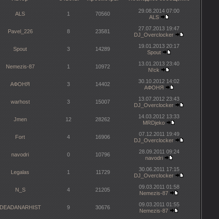
29.08.2014 07:00
ALS
1
70560
ALS
27.07.2013 19:47
Pavel_226
8
23581
DJ_Overclocker
19.01.2013 20:17
Spout
3
14289
Spout
13.01.2013 23:40
Nemezis-87
1
10972
N!ck
30.10.2012 14:02
АФОНЯ
3
14402
АФОНЯ
13.07.2012 23:43
warhost
3
15007
DJ_Overclocker
14.03.2012 13:33
Jmen
12
28262
MRDjeko
07.12.2011 19:49
Fort
4
16906
DJ_Overclocker
28.09.2011 09:24
navodri
0
10796
navodri
30.06.2011 17:15
Legalas
1
11729
DJ_Overclocker
09.03.2011 01:58
N_S
4
21205
Nemezis-87
09.03.2011 01:55
DEADANARHIST
9
30676
Nemezis-87