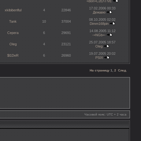
<don>C2E/\T!\/E
17.02.2006 00:33
xkibibenflul
4
22846
Дежавю
08.10.2005 02:02
Tank
10
37004
Dimm168pin
14.08.2005 11:12
Серега
6
29691
-=NGb=-
25.07.2005 18:57
Oleg
4
23121
Oleg
19.07.2005 20:02
$l1DeR
6
26960
PSIX
На страницу
1
,
2
След.
Часовой пояс: UTC + 2 часа