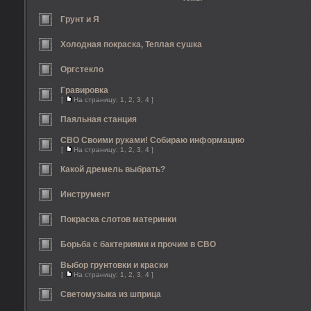
Грунт и Я
Холодная покраска, Теплая сушка
Оргстекло
Гравировка
[
На страницу:
1
,
2
,
3
,
4
]
Паяльная станция
СВО Своими руками! Собираю информацию
[
На страницу:
1
,
2
,
3
,
4
]
Какой дремель выбрать?
Инструмент
Покраска слотов материнки
Борьба с бактериями и прочим в СВО
Выбор грунтовки и краски
[
На страницу:
1
,
2
,
3
,
4
]
Светомузыка из шприца