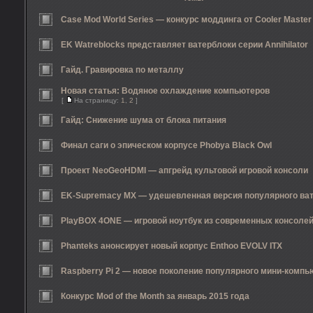
Case Mod World Series — конкурс моддинга от Cooler Master
EK Watreblocks представляет ватерблоки серии Annihilator
Гайд. Гравировка по металлу
Новая статья: Водяное охлаждение компьютеров
[
На страницу:
1
,
2
]
Гайд: Снижение шума от блока питания
Финал саги о эпическом корпусе Phobya Black Owl
Проект NeoGeoHDMI — апгрейд культовой игровой консоли
EK-Supremacy MX — удешевленная версия популярного ва
PlayBOX 4ONE — игровой ноутбук из современных консоле
Phanteks анонсирует новый корпус Enthoo EVOLV ITX
Raspberry Pi 2 — новое поколение популярного мини-компь
Конкурс Mod of the Month за январь 2015 года