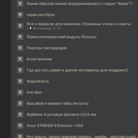
Каким образом можно модернизировать старую "банку"?
экран ноутбука
Все о покраске для новичков. Основные этапы и советы
[
На страницу:
1
,
2
]
Термоэлектрический модуль Пельтье
Покупка светодиодов
Блок питания
Где достать акрил и другие материалы для моддинга?
Видеокарта.
Iron Man
Красивая и ровная гибка металла
BigWater и угловые фитинги 13/10 мм
Asus STRIKER II Extreme + H20
Нет опыта , прошу помощи) (корпус , реобас , цветомузыка)