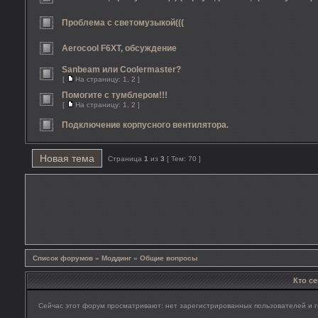
Проблема с светомузыкой(((
Aerocool F6XT, обсуждение
Sanbeam или Coolermaster?
[
На страницу:
1
,
2
]
Помогите с тумблером!!!
[
На страницу:
1
,
2
]
Подключение корпусного вентилятора.
Новая тема
Страница
1
из
3
[ Тем: 70 ]
Список форумов
»
Моддинг
»
Общие вопросы
Кто с
Сейчас этот форум просматривают: нет зарегистрированных пользователей и г