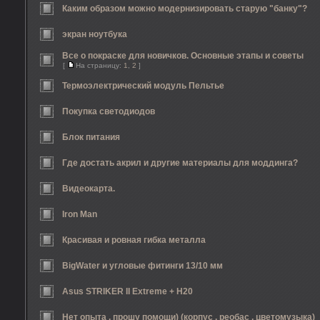
Каким образом можно модернизировать старую "банку"?
экран ноутбука
Все о покраске для новичков. Основные этапы и советы
[
На страницу:
1
,
2
]
Термоэлектрический модуль Пельтье
Покупка светодиодов
Блок питания
Где достать акрил и другие материалы для моддинга?
Видеокарта.
Iron Man
Красивая и ровная гибка металла
BigWater и угловые фитинги 13/10 мм
Asus STRIKER II Extreme + H20
Нет опыта , прошу помощи) (корпус , реобас , цветомузыка)