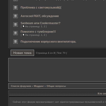
Проблема с светомузыкой(((
Aerocool F6XT, обсуждение
Sanbeam или Coolermaster?
[
На страницу:
1
,
2
]
Помогите с тумблером!!!
[
На страницу:
1
,
2
]
Подключение корпусного вентилятора.
Новая тема
Страница
1
из
3
[ Тем: 70 ]
Список форумов
»
Моддинг
»
Общие вопросы
Кто с
Сейчас этот форум просматривают: нет зарегистрированных пользователей и г