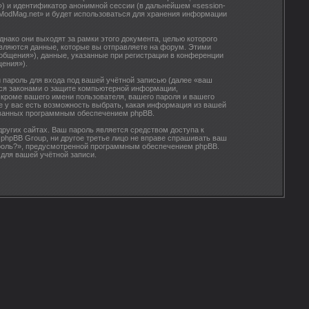
») и идентификатор анонимной сессии (в дальнейшем «session-
«ModMag.net» и будет использоваться для хранения информации
ако они выходят за рамки этого документа, целью которого
ляются данные, которые вы отправляете на форум. Этими
бщения»), данные, указанные при регистрации в конференции
щения»).
 пароль для входа под вашей учётной записью (далее «ваш
тся законами о защите компьютерной информации,
кроме вашего имени пользователя, вашего пароля и вашего
ае у вас есть возможность выбрать, какая информация из вашей
рованных программным обеспечением phpBB.
ругих сайтах. Ваш пароль является средством доступа к
 phpBB Group, ни другое третье лицо не вправе спрашивать ваш
пароль?», предусмотренной программным обеспечением phpBB.
 для вашей учётной записи.