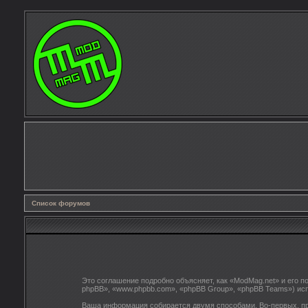
Список форумов
Это соглашение подробно объясняет, как «ModMag.net» и его п
phpBB», «www.phpbb.com», «phpBB Group», «phpBB Teams») ис
Ваша информация собирается двумя способами. Во-первых, пр