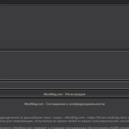
ModMag.net - Регистрация
ModMag.net - Соглашение о конфиденциальности
одразделения (в дальнейшем «мы», «наш», «ModMag.net», «https://forum.modmag.net»
пользуют информацию, полученную во время любой из ваших пользовательских сесс
осмотр «ModMag.net» приведёт к созданию программным обеспечением phpBB опреде