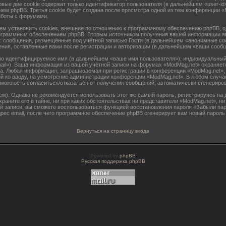
вые две cookie содержат только идентификатор пользователя (в дальнейшем «user-id
ем phpBB. Третья cookie будет создана после просмотра одной из тем конференции 
аботы с форумами.
 установить cookies, внешние по отношению к программному обеспечению phpBB, одн
рограммным обеспечением phpBB. Вторым источником получения вашей информации яв
: сообщения, размещённые под учётной записью Гостя (в дальнейшем «анонимные соо
ения, оставленные вами после регистрации и авторизации (в дальнейшем «ваши сооб
чно идентифицируемое имя (в дальнейшем «ваше имя пользователя»), индивидуальный
mail»). Ваша информация из вашей учётной записи на форумах «ModMag.net» охраняе
а. Любая информация, запрашиваемая при регистрации в конференции «ModMag.net», 
ной ко вводу, на усмотрение администрации конференции «ModMag.net». В любом случ
возможность согласиться/отказаться от получения сообщений, автоматически сгенери
. Однако не рекомендуется использовать этот же самый пароль, регистрируясь на д
раните его в тайне, ни при каких обстоятельствах ни представители «ModMag.net», ни
тной записи, вы сможете воспользоваться функцией восстановления пароля «Забыли 
рес email, после чего программное обеспечение phpBB сгенерирует вам новый пароль
Вернуться на страницу входа
Powered by
phpBB
Русская поддержка phpBB