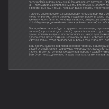
загружаемые в папку временных файлов вашего браузера). Пер
id»), автоматически присвоенные вам программным обеспечени
о прочтённых вами темах, повышая таким образом удобство р
Также во время просмотра конференции «ModMag.net» мы можем
является рассмотрение страниц, созданных исключительно п
данными могут быть, но не исчерпываются, следующие данные
«ModMag.net» (в дальнейшем «ваша учётная запись») и сообщ
Ваша учётная запись будет содержать, как минимум, однозна
пароль») и реальный адрес email (в дальнейшем «ваш адрес e
применяемыми в стране, предоставляющей нам услуги хостинг
адреса email, может быть как необходимой, так и необязатель
учётной записи будет общедоступна. Кроме того, у вас есть 
Ваш пароль надёжно зашифрован (односторонним хэшированием)
вашей учётной записи на форумах «ModMag.net», пожалуйста, х
пароль. В случае, если вы забудете ваш пароль к вашей учё
Вам будет необходимо ввести ваше имя пользователя и ваш ад