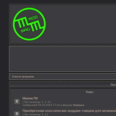
Список форумов
Пос
Темы
Мамин ПК
[ На страницу:
1
,
2
,
3
]
rocktanvira3
25.04.2019 17:24 в форуме
Корпуса
Приобретение классических моддинг-товаров для начина
[ На страницу:
1
,
2
]