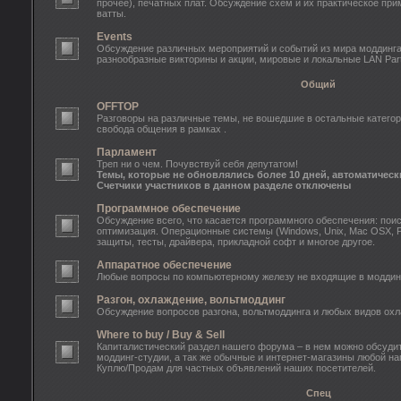
прочее), печатных плат. Обсуждение схем и их практическое пр
ватты.
Events
Обсуждение различных мероприятий и событий из мира моддинга: o
разнообразные викторины и акции, мировые и локальные LAN Part
Общий
OFFTOP
Разговоры на различные темы, не вошедшие в остальные категор
свобода общения в рамках .
Парламент
Треп ни о чем. Почувствуй себя депутатом!
Темы, которые не обновлялись более 10 дней, автоматическ
Счетчики участников в данном разделе отключены
Программное обеспечение
Обсуждение всего, что касается программного обеспечения: поис
оптимизация. Операционные системы (Windows, Unix, Mac OSX, 
защиты, тесты, драйвера, прикладной софт и многое другое.
Аппаратное обеспечение
Любые вопросы по компьютерному железу не входящие в моддинг
Разгон, охлаждение, вольтмоддинг
Обсуждение вопросов разгона, вольтмоддинга и любых видов ох
Where to buy / Buy & Sell
Капиталистический раздел нашего форума – в нем можно обсуди
моддинг-студии, а так же обычные и интернет-магазины любой на
Куплю/Продам для частных объявлений наших посетителей.
Спец