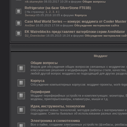
nik.skameykin
08.03.2017 10:26 в форуме
Общие вопросы
Refrigerator (на базе SilverStone FT03B)
[ На страницу:
1
,
2
,
3
,
4
]
Senseyi
05.05.2016 10:05 в форуме
Корпуса
Case Mod World Series — конкурс моддинга от Cooler Master
AntSter
16.05.2015 17:04 в форуме
Обсуждение материалов сайта
EK Watreblocks представляет ватерблоки серии Annihilator
DJ_Overclocker
16.05.2015 16:24 в форуме
Обсуждение материалов сай
Моддинг
Общие вопросы
Форум для обсуждения общих вопросов связанных с моддингом: 
классические решения и модификации. Вопросы стиля, качества, 
любой другой вопрос моддинга не подходящий для других раздело
Корпуса
Обсуждение компьютерных корпусов: моддинг-проекты, work-log
Периферия
Моддинг переферийных устройств и комплектующих: мониторы, 
модемы, принтеры/сканеры, клавиатуры, мыши и т.д.
Идеи, инструменты, технологии
Обсуждение новых технологий, методов работы с материалами и
подходами. Советы бывалых об использовании разных инструмен
Электроника и схемотехника
Все о пайке, создании электронных устройств (фэнбасы, реобасы