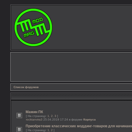
Список форумов
Мамин ПК
[ На страницу:
1
,
2
,
3
]
rocktanvira3
25.04.2019 17:24 в форуме
Корпуса
Приобретение классических моддинг-товаров для начина
[ На страницу:
1
,
2
]