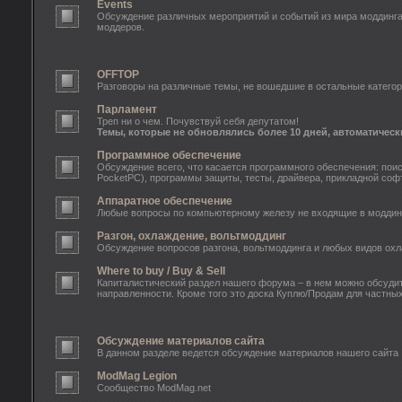
Events
Обсуждение различных мероприятий и событий из мира моддинга: o
моддеров.
OFFTOP
Разговоры на различные темы, не вошедшие в остальные категор
Парламент
Треп ни о чем. Почувствуй себя депутатом!
Темы, которые не обновлялись более 10 дней, автоматическ
Программное обеспечение
Обсуждение всего, что касается программного обеспечения: пои
PocketPC), программы защиты, тесты, драйвера, прикладной софт
Аппаратное обеспечение
Любые вопросы по компьютерному железу не входящие в моддинг
Разгон, охлаждение, вольтмоддинг
Обсуждение вопросов разгона, вольтмоддинга и любых видов ох
Where to buy / Buy & Sell
Капиталистический раздел нашего форума – в нем можно обсудит
направленности. Кроме того это доска Куплю/Продам для частны
Обсуждение материалов сайта
В данном разделе ведется обсуждение материалов нашего сайта
ModMag Legion
Сообщество ModMag.net