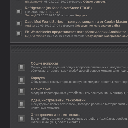
nik.skameykin
08.03.2017 10:26 в форуме
Общие вопросы
Refrigerator (на базе SilverStone FT03B)
[ На страницу:
1
,
2
,
3
,
4
]
Senseyi
05.05.2016 10:05 в форуме
Корпуса
Case Mod World Series — конкурс моддинга от Cooler Master
AntSter
16.05.2015 17:04 в форуме
Обсуждение материалов сайта
EK Watreblocks представляет ватерблоки серии Annihilator
DJ_Overclocker
16.05.2015 16:24 в форуме
Обсуждение материалов сай
Общие вопросы
Форум для обсуждения общих вопросов связанных с моддингом: п
обсуждаются здесь, как и любой другой вопрос моддинга не подх
Корпуса
Обсуждение компьютерных корпусов: моддинг-проекты, work-log
Периферия
Моддинг переферийных устройств и комплектующих: мониторы, Б
Идеи, инструменты, технологии
Обсуждение новых технологий, методов работы с материалами и
инвентарь моддера.
Электроника и схемотехника
Все о пайке, создании электронных устройств (фэнбасы, реобасы
Плюсы и минусы, вольты и ватты.