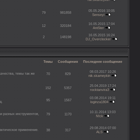
05.05.2016 10:05
79
981858
Senseyi
16.05.2015 17:04
12
320184
AntSter
16.05.2015 16:24
2
148198
DJ_Overclocker
Темы
Сообщения
Последнее сообщение
08.03.2017 10:26
ачества, темы так же
70
829
nik.skameykin
25.04.2019 17:24
152
5357
rocktanvira3
03.08.2014 19:11
95
1567
д.
loginza1804
10.11.2014 13:03
и разных инструментов,
79
1170
N!ck
29.08.2014 07:00
рактическое применение.
38
317
ALS