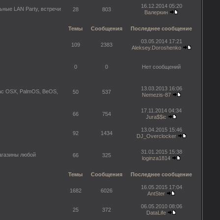
16.12.2014 05:20
ьные LAN Party, встречи
28
803
Валеркин
Темы
Сообщения
Последнее сообщение
03.05.2014 17:21
109
2383
Aleksey.Doroshenko
0
0
Нет сообщений
13.03.2013 16:06
Mac OSX, PalmOS, BeOS,
50
537
Nemezis-87
17.11.2014 04:34
66
754
Jura$$ic
13.04.2015 15:46
92
1434
DJ_Overclocker
31.01.2015 15:38
агазины любой
66
325
loginza1814
Темы
Сообщения
Последнее сообщение
16.05.2015 17:04
1682
6026
AntSter
06.05.2010 08:06
25
372
DataLife