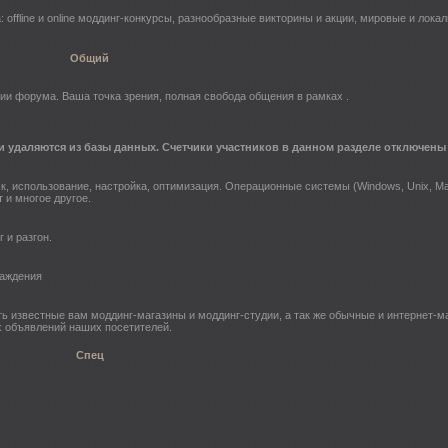
ffline и online моддинг-конкурсы, разнообразные викторины и акции, мировые и локал
Общий
ии форума. Ваша точка зрения, полная свобода общения в рамках .
и удаляются из базы данных. Счетчики участников в данном разделе отключены
ск, использование, настройка, оптимизация. Операционные системы (Windows, Unix, 
 и многое другое.
 и разгон.
лаждения
ь известные вам моддинг-магазины и моддинг-студии, а так же обычные и интернет-м
х объявлений наших посетителей.
Спец