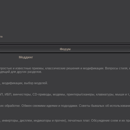
та
Форум
Моддинг
ростые и известные приемы, классические решения и модификации. Вопросы стиля, к
одящий для других разделов.
s, модификации, выбор моделей.
П, ИБП, винчестеры, СD-приводы, модемы, принтеры/сканеры, клавиатуры, мыши и т.
 их обработке. Обмен свежими идеями и подходами. Советы бывалых об использовани
, инверторы, дисплеи, индикаторы и прочее), печатных плат. Обсуждение схем и их п