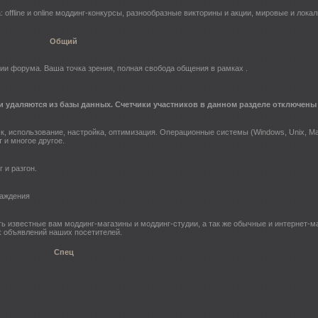
ffline и online моддинг-конкурсы, разнообразные викторины и акции, мировые и локал
Общий
ии форума. Ваша точка зрения, полная свобода общения в рамках .
и удаляются из базы данных. Счетчики участников в данном разделе отключены
ск, использование, настройка, оптимизация. Операционные системы (Windows, Unix, 
 и многое другое.
 и разгон.
лаждения
ь известные вам моддинг-магазины и моддинг-студии, а так же обычные и интернет-м
х объявлений наших посетителей.
Спец