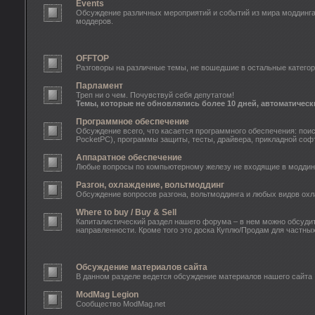
Events
Обсуждение различных мероприятий и событий из мира моддинга: o
моддеров.
OFFTOP
Разговоры на различные темы, не вошедшие в остальные категор
Парламент
Треп ни о чем. Почувствуй себя депутатом!
Темы, которые не обновлялись более 10 дней, автоматическ
Программное обеспечение
Обсуждение всего, что касается программного обеспечения: пои
PocketPC), программы защиты, тесты, драйвера, прикладной софт
Аппаратное обеспечение
Любые вопросы по компьютерному железу не входящие в моддинг
Разгон, охлаждение, вольтмоддинг
Обсуждение вопросов разгона, вольтмоддинга и любых видов ох
Where to buy / Buy & Sell
Капиталистический раздел нашего форума – в нем можно обсудит
направленности. Кроме того это доска Куплю/Продам для частны
Обсуждение материалов сайта
В данном разделе ведется обсуждение материалов нашего сайта
ModMag Legion
Сообщество ModMag.net