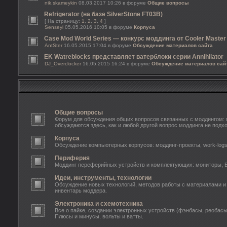
nik.skameykin
08.03.2017 10:26 в форуме
Общие вопросы
Refrigerator (на базе SilverStone FT03B)
[ На страницу:
1
,
2
,
3
,
4
]
Senseyi
05.05.2016 10:05 в форуме
Корпуса
Case Mod World Series — конкурс моддинга от Cooler Master
AntSter
16.05.2015 17:04 в форуме
Обсуждение материалов сайта
EK Watreblocks представляет ватерблоки серии Annihilator
DJ_Overclocker
16.05.2015 16:24 в форуме
Обсуждение материалов сай
Общие вопросы
Форум для обсуждения общих вопросов связанных с моддингом: п
обсуждаются здесь, как и любой другой вопрос моддинга не подх
Корпуса
Обсуждение компьютерных корпусов: моддинг-проекты, work-log
Периферия
Моддинг переферийных устройств и комплектующих: мониторы, Б
Идеи, инструменты, технологии
Обсуждение новых технологий, методов работы с материалами и
инвентарь моддера.
Электроника и схемотехника
Все о пайке, создании электронных устройств (фэнбасы, реобасы
Плюсы и минусы, вольты и ватты.