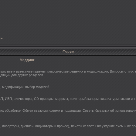
та
Форум
Моддинг
ростые и известные приемы, классические решения и модификации. Вопросы стиля, к
одящий для других разделов.
s, модификации, выбор моделей.
П, ИБП, винчестеры, СD-приводы, модемы, принтеры/сканеры, клавиатуры, мыши и т.
 их обработке. Обмен свежими идеями и подходами. Советы бывалых об использовани
, инверторы, дисплеи, индикаторы и прочее), печатных плат. Обсуждение схем и их п