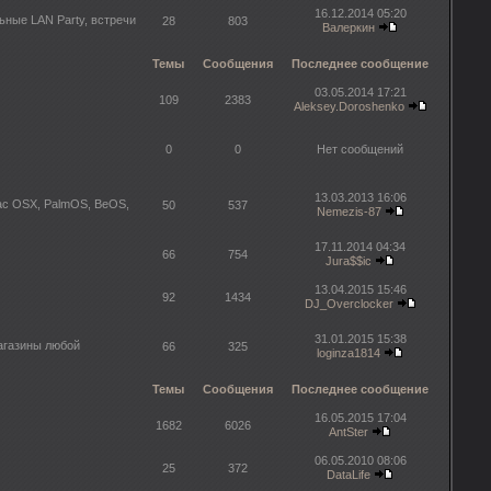
16.12.2014 05:20
ьные LAN Party, встречи
28
803
Валеркин
Темы
Сообщения
Последнее сообщение
03.05.2014 17:21
109
2383
Aleksey.Doroshenko
0
0
Нет сообщений
13.03.2013 16:06
Mac OSX, PalmOS, BeOS,
50
537
Nemezis-87
17.11.2014 04:34
66
754
Jura$$ic
13.04.2015 15:46
92
1434
DJ_Overclocker
31.01.2015 15:38
агазины любой
66
325
loginza1814
Темы
Сообщения
Последнее сообщение
16.05.2015 17:04
1682
6026
AntSter
06.05.2010 08:06
25
372
DataLife