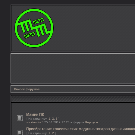
Список форумов
Мамин ПК
[ На страницу:
1
,
2
,
3
]
rocktanvira3
25.04.2019 17:24 в форуме
Корпуса
Приобретение классических моддинг-товаров для начина
[ На страницу:
1
,
2
]