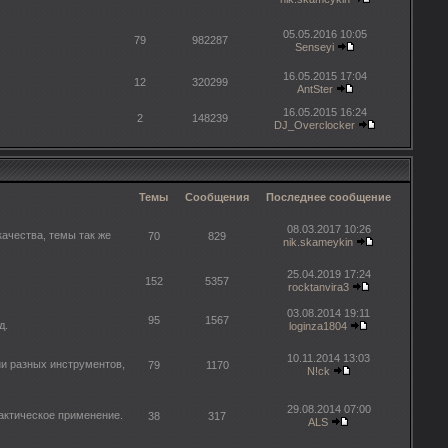
05.05.2016 10:05
79
982287
Senseyi
16.05.2015 17:04
12
320299
AntSter
16.05.2015 16:24
2
148239
DJ_Overclocker
Темы
Сообщения
Последнее сообщение
08.03.2017 10:26
ачества, темы так же
70
829
nik.skameykin
25.04.2019 17:24
152
5357
rocktanvira3
03.08.2014 19:11
95
1567
д.
loginza1804
10.11.2014 13:03
и разных инструментов,
79
1170
N!ck
29.08.2014 07:00
рактическое применение.
38
317
ALS