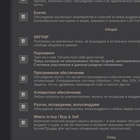
прочее), печатных плат. Обсуждение схем и их практическое пр
ватты.
Events
Обсуждение различных мероприятий и событий из мира моддинга: o
разнообразные викторины и акции, мировые и локальные LAN Part
Общий
OFFTOP
Разговоры на различные темы, не вошедшие в остальные категор
свобода общения в рамках .
Парламент
Треп ни о чем. Почувствуй себя депутатом!
Темы, которые не обновлялись более 10 дней, автоматическ
Счетчики участников в данном разделе отключены
Программное обеспечение
Обсуждение всего, что касается программного обеспечения: поис
оптимизация. Операционные системы (Windows, Unix, Mac OSX, 
защиты, тесты, драйвера, прикладной софт и многое другое.
Аппаратное обеспечение
Любые вопросы по компьютерному железу не входящие в моддинг
Разгон, охлаждение, вольтмоддинг
Обсуждение вопросов разгона, вольтмоддинга и любых видов ох
Where to buy / Buy & Sell
Капиталистический раздел нашего форума – в нем можно обсуди
моддинг-студии, а так же обычные и интернет-магазины любой на
Куплю/Продам для частных объявлений наших посетителей.
Спец