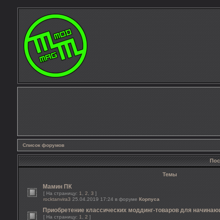
Список форумов
Пос
Темы
Мамин ПК
[ На страницу:
1
,
2
,
3
]
rocktanvira3
25.04.2019 17:24 в форуме
Корпуса
Приобретение классических моддинг-товаров для начина
[ На страницу:
1
,
2
]