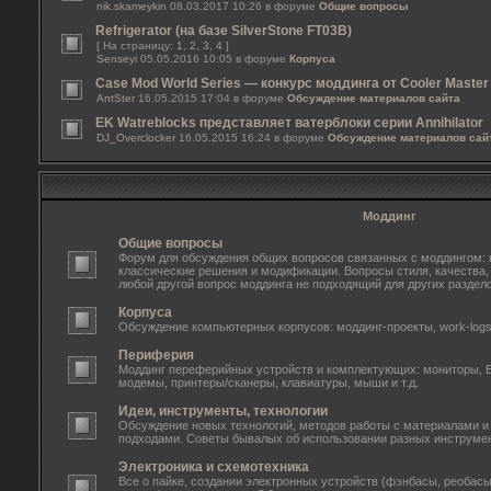
nik.skameykin
08.03.2017 10:26 в форуме
Общие вопросы
Refrigerator (на базе SilverStone FT03B)
[ На страницу:
1
,
2
,
3
,
4
]
Senseyi
05.05.2016 10:05 в форуме
Корпуса
Case Mod World Series — конкурс моддинга от Cooler Master
AntSter
16.05.2015 17:04 в форуме
Обсуждение материалов сайта
EK Watreblocks представляет ватерблоки серии Annihilator
DJ_Overclocker
16.05.2015 16:24 в форуме
Обсуждение материалов сай
Моддинг
Общие вопросы
Форум для обсуждения общих вопросов связанных с моддингом: 
классические решения и модификации. Вопросы стиля, качества, 
любой другой вопрос моддинга не подходящий для других раздело
Корпуса
Обсуждение компьютерных корпусов: моддинг-проекты, work-log
Периферия
Моддинг переферийных устройств и комплектующих: мониторы, 
модемы, принтеры/сканеры, клавиатуры, мыши и т.д.
Идеи, инструменты, технологии
Обсуждение новых технологий, методов работы с материалами и
подходами. Советы бывалых об использовании разных инструмен
Электроника и схемотехника
Все о пайке, создании электронных устройств (фэнбасы, реобасы