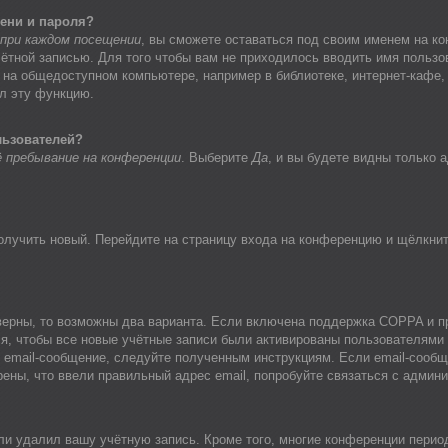
ени и пароля?
при каждом посещении
, вы сможете оставаться под своим именем на ко
учётной записью. Для того чтобы вам не приходилось вводить имя польз
 на общедоступном компьютере, например в библиотеке, интернет-кафе, 
ил эту функцию.
льзователей?
 пребывание на конференции
. Выберите
Да
, и вы будете видны только 
получить новый. Перейдите на страницу входа на конференцию и щёлкни
верны, то возможны два варианта. Если включена поддержка COPPA и при
я, чтобы все новые учётные записи были активированы пользователями
 email-сообщение, следуйте полученным инструкциям. Если email-сообщ
рены, что ввели правильный адрес email, попробуйте связаться с админ
или удалил вашу учётную запись. Кроме того, многие конференции пери