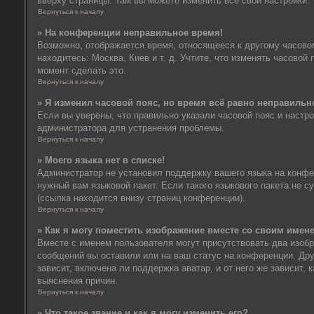
вверху страницы. Там вы можете изменить все свои настройки.
Вернуться к началу
» На конференции неправильное время!
Возможно, отображается время, относящееся к другому часовому
находитесь: Москва, Киев и т. д. Учтите, что изменять часовой
момент сделать это.
Вернуться к началу
» Я изменил часовой пояс, но время всё равно неправильн
Если вы уверены, что правильно указали часовой пояс и настр
администратора для устранения проблемы.
Вернуться к началу
» Моего языка нет в списке!
Администратор не установил поддержку вашего языка на конфер
нужный вам языковой пакет. Если такого языкового пакета не 
(ссылка находится внизу страниц конференции).
Вернуться к началу
» Как я могу поместить изображение вместе со своим имен
Вместе с именем пользователя могут присутствовать два изобр
сообщений вы оставили или на ваш статус на конференции. Дру
зависит, включена ли поддержка аватар, и от него же зависит
выяснения причин.
Вернуться к началу
» Что такое звание и как я могу изменить его?