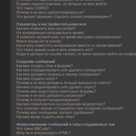
Я давно зарегистрирован, но больше не могу войти!
Что такое COPPA?
Почему я не могу зарегистрироваться?
Что делает функция «Удалить cookies конференции»?
Параметры и настройки пользователя
Как мне изменить мои настройки?
На конференции неправильное время!
Я изменил часовой пояс, но время всё равно неправильное!
Моего языка нет в списке!
Как я могу поместить изображение вместе со своим именем?
Что такое звание и как я могу изменить его?
Когда я щёлкаю по ссылке «email», от меня требуют войти на конфе
Создание сообщений
Как мне создать тему в форуме?
Как мне отредактировать или удалить сообщение?
Как мне добавить подпись к своему сообщению?
Как мне создать опрос?
Почему я не могу добавить больше вариантов ответа?
Как мне отредактировать или удалить опрос?
Почему мне недоступны некоторые форумы?
Почему я не могу добавлять вложения?
Почему я получил предупреждение?
Как мне пожаловаться на сообщения модератору?
Что означает кнопка «Сохранить» при создании сообщения?
Почему моё сообщение требует одобрения?
Как мне вновь поднять мою тему?
Форматирование сообщений и типы создаваемых тем
Что такое BBCode?
Могу ли я использовать HTML?